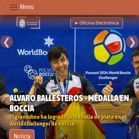
Menu
➤ Oficina Electrónica
❮
❯
ALVARO BALLESTEROS - MEDALLA EN
BOCCIA
El granadino ha logrado la medalla de plata en el
World Challenger de boccia.
Noticia