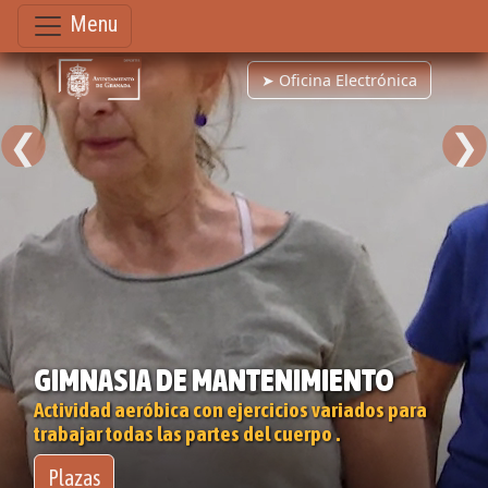
Menu
➤ Oficina Electrónica
❮
❯
GIMNASIA DE MANTENIMIENTO
Actividad aeróbica con ejercicios variados para
trabajar todas las partes del cuerpo .
Plazas