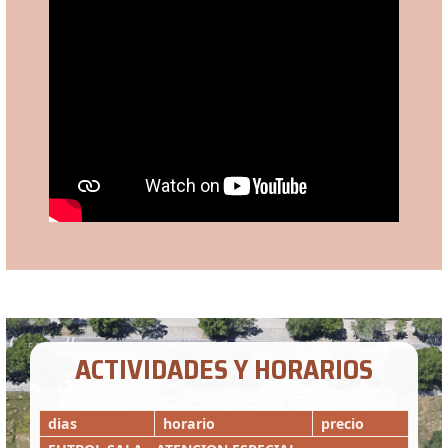
ACTIVIDADES Y HORARIOS
dias
horario
precio