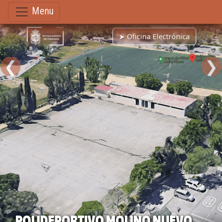
Menu
➤ Oficina Electrónica
❮
❯
POLIDEPORTIVO MOLINO NUEVO