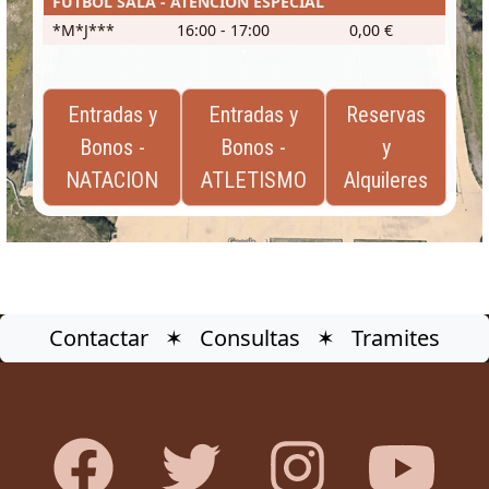
FUTBOL SALA - ATENCION ESPECIAL
*M*J***
16:00 - 17:00
0,00 €
Entradas y
Entradas y
Reservas
Bonos -
Bonos -
y
NATACION
ATLETISMO
Alquileres
Contactar ✶ Consultas ✶ Tramites